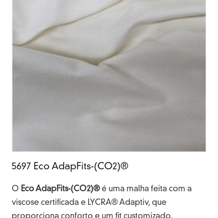
5697 Eco AdapFits-(CO2)®
O
Eco AdapFits-(CO2)®
é uma malha feita com a
viscose certificada e LYCRA® Adaptiv, que
proporciona conforto e um fit customizado.