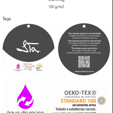
4,48 m/kg
153 g/m2
Tags