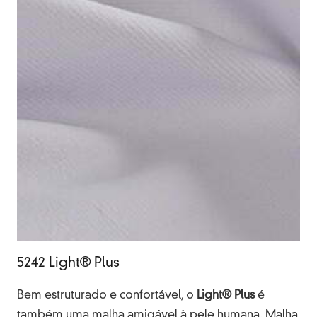
5242 Light® Plus
Bem estruturado e confortável, o
Light® Plus
é
também uma malha amigável à pele humana. Malha