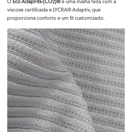
O
Eco AdapFits-(CO2)®
é uma malha feita com a
viscose certificada e LYCRA® Adaptiv, que
proporciona conforto e um fit customizado.