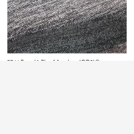
5744 Bouclê Plus Mescla – (CO2)®
Malha com textura e efeito mescla e toque natural, o
Bouclê Plus Mescla -(CO2)®
é ideal para peças
comfy.