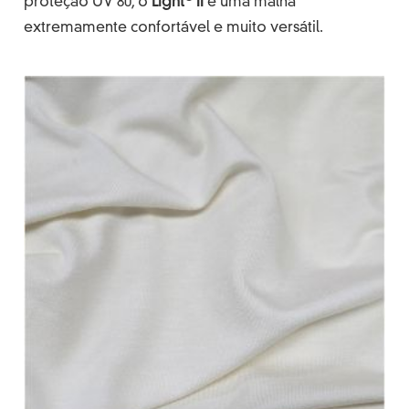
proteção UV 80, o
Light
II
é uma malha
extremamente confortável e muito versátil.