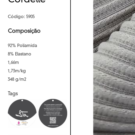
Cordellê
Código: 5905
Composição
92% Poliamida
8% Elastano
1,66m
1,73m/kg
348 g/m2
Tags