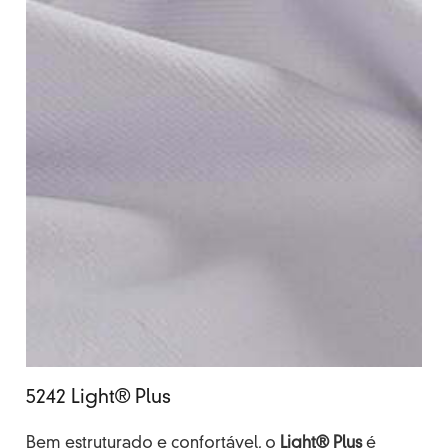
5242 Light® Plus
Bem estruturado e confortável, o
Light® Plus
é