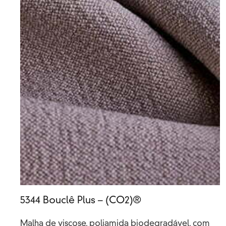
5344 Bouclê Plus – (CO2)®
Malha de viscose, poliamida biodegradável, com