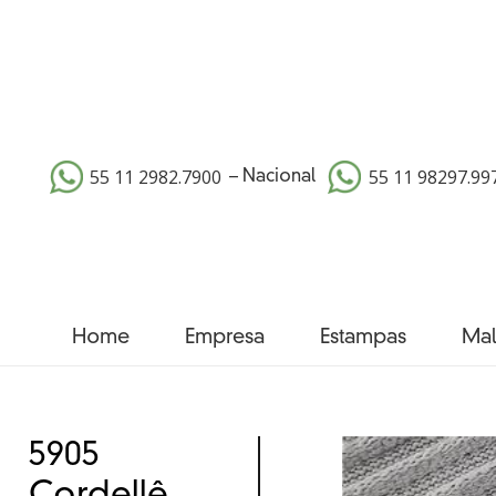
55 11 2982.7900
55 11 98297.99
– Nacional
Home
Empresa
Estampas
Mal
5905