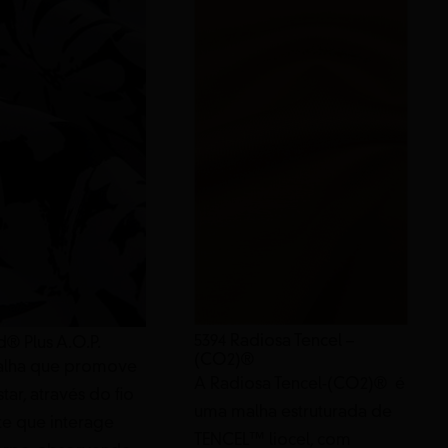
5394 Radiosa Tencel –
d® Plus A.O.P.
(CO2)®
alha que promove
A Radiosa Tencel-(CO2)® é
ar, através do fio
uma malha estruturada de
te que interage
TENCEL™ liocel, com