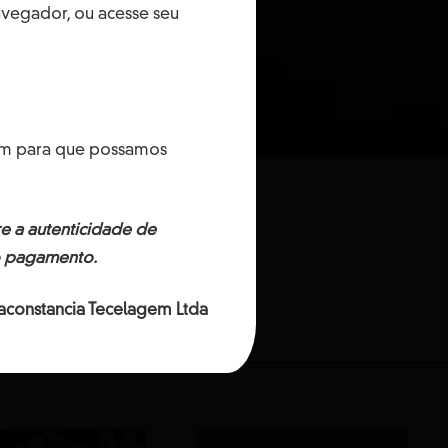
vegador, ou acesse seu
bém para que possamos
e a autenticidade de
tentáveis.
o pagamento.
aconstancia Tecelagem Ltda
ODUTOS