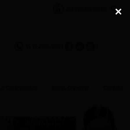
ACESSO RESTRITO
55 11 2982.7800
|
|
 e Certificações
Onde Comprar
Contato