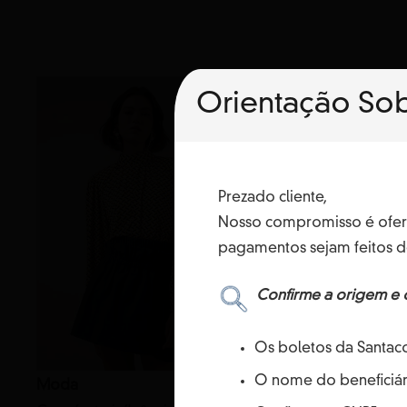
Orientação Sob
Prezado cliente,
Nosso compromisso é oferec
pagamentos sejam feitos d
Confirme a origem e 
Os boletos da Santaco
O nome do beneficiá
Esporte
Moda