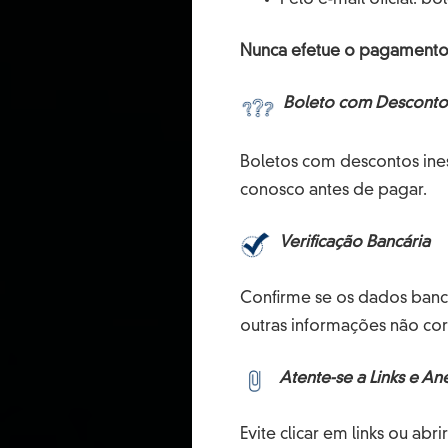
A sustentabilidade para a S
em nosso processo produti
Nunca efetue o pagamento 
e fornecedores, bem como 
Boleto com Desconto 
aperfeiçoar a qualidade e 
Temos a transparência de r
Boletos com descontos ine
porém, sentimos grande org
conosco antes de pagar.
Verificação Bancária
Veja mais
Confirme se os dados banc
outras informações não co
Atente-se a Links e An
Evite clicar em links ou ab