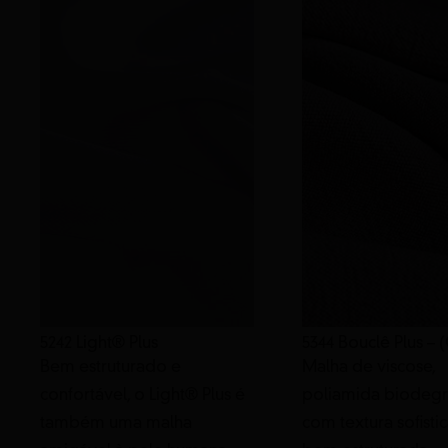
5242 Light® Plus
5344 Bouclê Plus –
Bem estruturado e
Malha de viscose,
confortável, o Light® Plus é
poliamida biodegr
também uma malha
com textura sofisti