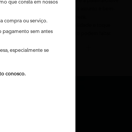
que garantem
Conforto é a palavra-chave
esmo que consta em nossos
, boa aparência,
quando o assunto é bem-
a e durabilidade.
estar. Leveza,
a compra ou serviço.
respirabilidade e toque
e o pagamento sem antes
suave não podem faltar.
esa, especialmente se
to conosco.