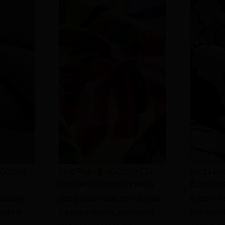
 (CO2)®
5770 Fluity II -(CO2)® CL+
5372 i-Re
Conhecido como a seda
É uma m
adável,
das poliamidas, tem toque
o bem-est
cada e
fresco e macio, caimento
inteligen