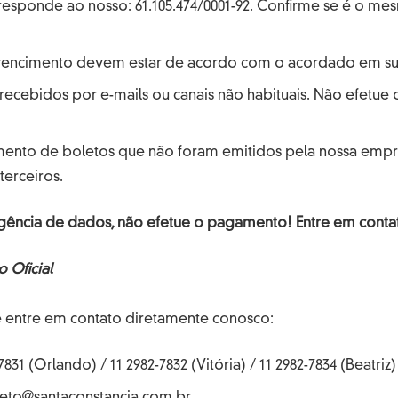
Tecidos 
Cores vibrantes, alegres,
o e
responde ao nosso: 61.105.474/0001-92. Confirme se é o m
conforto
muito conforto, proteção
egam
seguranç
aos raios solares, tendência
da e
 vencimento devem estar de acordo com o acordado em su
em estampas e respeito ao
de.
recebidos por e-mails ou canais não habituais. Não efetu
meio ambiente. Confira.
ento de boletos que não foram emitidos pela nossa empr
terceiros.
gência de dados, não efetue o pagamento! Entre em conta
 Oficial
S
 entre em contato diretamente conosco:
DADE A SÉRIO
7831 (Orlando) / 11 2982-7832 (Vitória) / 11 2982-7834 (Beatriz)
boleto@santaconstancia.com.br