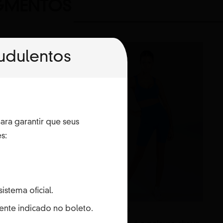
GMENTOS
udulentos
ara garantir que seus
s:
stema oficial.
nte indicado no boleto.
es
Wellness