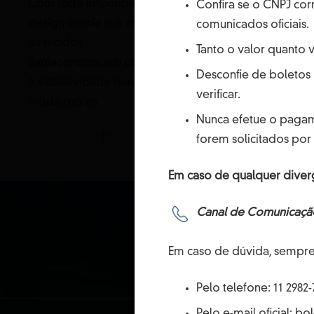
Conforto, proteçã
Com forte influência do
Confira se o CNPJ cor
estampas que agr
design desde sua origem,
comunicados oficiais.
valor, estilo de mo
os tecidos
Tanto o valor quanto
muita funcionalida
Santaconstancia® conferem
Desconfie de boletos 
a exclusividade que a
verificar.
moda requer.
Nunca efetue o pagam
forem solicitados por 
Em caso de qualquer diver
Canal de Comunicação
NÓS LEVAMO
Em caso de dúvida, sempre
SUSTENTABILI
Pelo telefone: 11 2982-
Pelo e-mail oficial: 