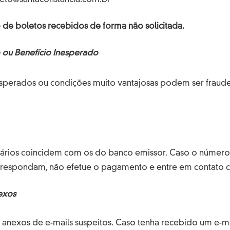
antaconstancia® é pauta prioritária e presente
vo, norteando a escolha dos nossos parceiros
de boletos recebidos de forma não solicitada.
influenciando diretamente na busca por
ou Benefício Inesperado
funcionalidade dos nossos produtos.
econhecer que ainda há muito a desenvolver,
sperados ou condições muito vantajosas podem ser fraud
ulho do quanto já evoluímos até aqui.
ários coincidem com os do banco emissor. Caso o número
rrespondam, não efetue o pagamento e entre em contato 
exos
rir anexos de e-mails suspeitos. Caso tenha recebido um e-m