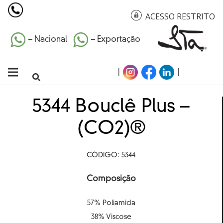
ACESSO RESTRITO
– Nacional
– Exportação
|
|
5344 Bouclê Plus –
(CO2)®
CÓDIGO: 5344
Composição
57% Poliamida
38% Viscose