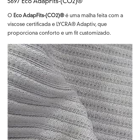
5697 Eco AdapFits-(CO2)®
O
Eco AdapFits-(CO2)®
é uma malha feita com a
viscose certificada e LYCRA® Adaptiv, que
proporciona conforto e um fit customizado.